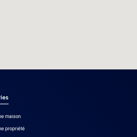
ies
ne maison
ne propriété