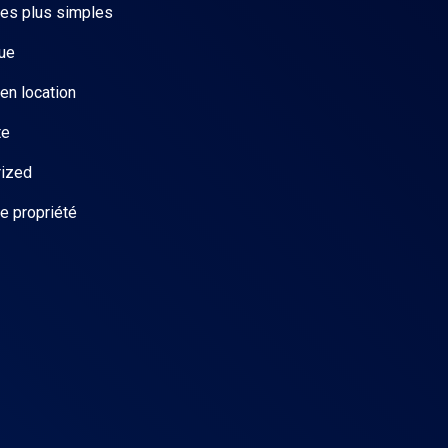
les plus simples
ue
en location
te
rized
e propriété